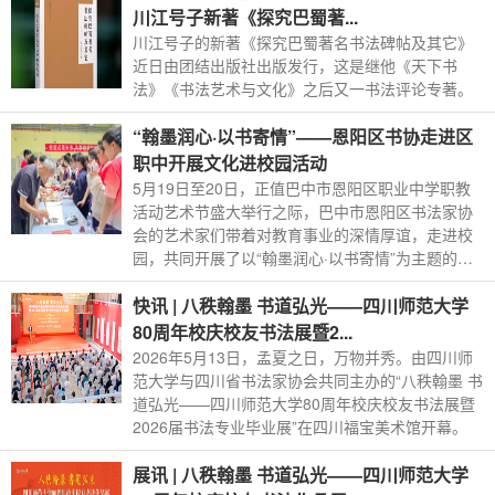
川江号子新著《探究巴蜀著...
川江号子的新著《探究巴蜀著名书法碑帖及其它》
近日由团结出版社出版发行，这是继他《天下书
法》《书法艺术与文化》之后又一书法评论专著。
“翰墨润心·以书寄情”——恩阳区书协走进区
职中开展文化进校园活动
5月19日至20日，正值巴中市恩阳区职业中学职教
活动艺术节盛大举行之际，巴中市恩阳区书法家协
会的艺术家们带着对教育事业的深情厚谊，走进校
园，共同开展了以“翰墨润心·以书寄情”为主题的书
法交流活动。
快讯 | 八秩翰墨 书道弘光——四川师范大学
80周年校庆校友书法展暨2...
2026年5月13日，孟夏之日，万物并秀。由四川师
范大学与四川省书法家协会共同主办的“八秩翰墨 书
道弘光——四川师范大学80周年校庆校友书法展暨
2026届书法专业毕业展”在四川福宝美术馆开幕。
展讯 | 八秩翰墨 书道弘光——四川师范大学