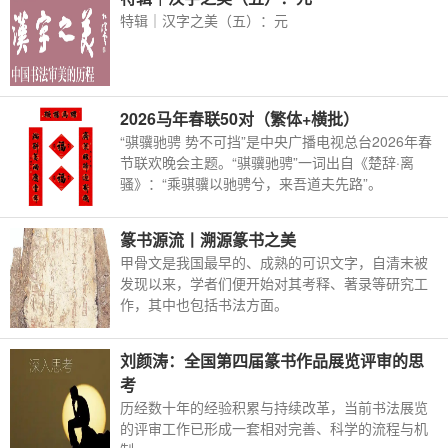
特辑｜汉字之美（五）：元
2026马年春联50对（繁体+横批）
“骐骥驰骋 势不可挡”是中央广播电视总台2026年春
节联欢晚会主题。“骐骥驰骋”一词出自《楚辞·离
骚》：“乘骐骥以驰骋兮，来吾道夫先路”。
篆书源流丨溯源篆书之美
甲骨文是我国最早的、成熟的可识文字，自清末被
发现以来，学者们便开始对其考释、著录等研究工
作，其中也包括书法方面。
刘颜涛：全国第四届篆书作品展览评审的思
考
历经数十年的经验积累与持续改革，当前书法展览
的评审工作已形成一套相对完善、科学的流程与机