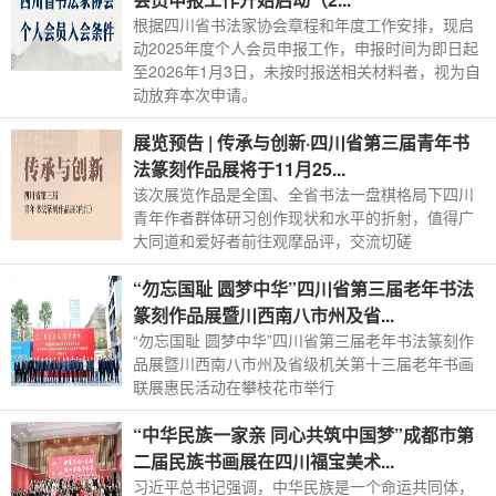
根据四川省书法家协会章程和年度工作安排，现启
动2025年度个人会员申报工作，申报时间为即日起
至2026年1月3日，未按时报送相关材料者，视为自
动放弃本次申请。
展览预告 | 传承与创新·四川省第三届青年书
法篆刻作品展将于11月25...
该次展览作品是全国、全省书法一盘棋格局下四川
青年作者群体研习创作现状和水平的折射，值得广
大同道和爱好者前往观摩品评，交流切磋
“勿忘国耻 圆梦中华”四川省第三届老年书法
篆刻作品展暨川西南八市州及省...
“勿忘国耻 圆梦中华”四川省第三届老年书法篆刻作
品展暨川西南八市州及省级机关第十三届老年书画
联展惠民活动在攀枝花市举行
“中华民族一家亲 同心共筑中国梦”成都市第
二届民族书画展在四川福宝美术...
习近平总书记强调，中华民族是一个命运共同体，