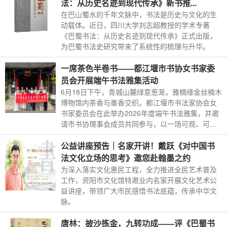
法：从历史名迹到现代传承》新书推...
在巴山蜀水的千年文脉中，书法是历史与文化的生
动载体。近日，四川大学刘志超教授的学术专著
《巴蜀书法：从历史名迹到现代传承》正式出版，
为巴蜀书法史研究带来了系统性的梳理与升华。
一席茶色半卷书——都江堰市书协女书家委
员会开展端午书法雅集活动
6月18日下午，青城山麓绿意葱茏，雅楠缘金丝楠木
博物馆内茶香与墨香交织。都江堰市书法家协会女
书家委员会在此举办2026年度端午书法雅集，并邀
请市书协理事会成员共同参与，以一场可观、可
触、可品的艺术交流，共话端午清韵与书法情怀。
公益讲座预告｜名家开讲！戴跃《对中国书
法文化立场的思考》邀您赴翰墨之约
为深入落实文化惠民工程，全力推进全民艺术普及
工作，资阳市文化馆特邀业内名家开展文化艺术公
益讲座，带领广大市民感悟书法底蕴，传承中华文
脉。
唐林：披沙拣金，九转功成——评《巴蜀书