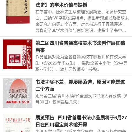
法史》的学术价值与缺憾
在序言中，唐林先生从梳理发展简史、填补研究空
白、归纳“W”字形发展特点、提出新观点以及指明未
来研究方向等五个方面，对本书进行了客观评述，
既肯定了其学术价值与创新意识，也指出了书中存
在的部分不足。唐林先生以“披沙拣金，九转功成”概
括了作者艰辛的治学过程，表达了对本书出版的支
第二届四川省普通高校美术书法创作展征稿
持与鼓励。
启事
作品征集对象为全省普通高校在职教师和在校大学
生（含2026年毕业生）。鼓励全省中小学（含中等
职业学校）、幼儿园教师参与投稿。
书法功底不差，却屡屡落选，原因可能是这
三个方面
距离第三届“青川木牍杯”全国隶书书法大赛截稿（6
月30日）仅剩最后几天！
展览预告 | 四川省首届书法小品展将于6月27
日在四川福宝美术馆开幕
为深入学习贯彻习近平文化思想，传承弘扬中国书