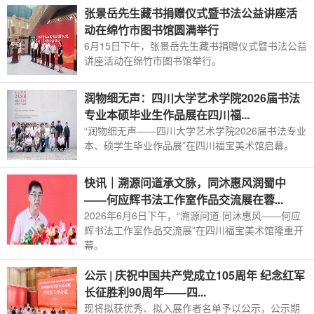
张景岳先生藏书捐赠仪式暨书法公益讲座活
动在绵竹市图书馆圆满举行
6月15日下午，张景岳先生藏书捐赠仪式暨书法公益
讲座活动在绵竹市图书馆举行。
润物细无声：四川大学艺术学院2026届书法
专业本硕毕业生作品展在四川福...
“润物细无声——四川大学艺术学院2026届书法专业
本、硕学生毕业作品展”在四川福宝美术馆启幕。
快讯｜溯源问道承文脉，同沐惠风润蜀中
——何应辉书法工作室作品交流展在蓉...
2026年6月6日下午，“溯源问道·同沐惠风——何应
辉书法工作室作品交流展”在四川福宝美术馆隆重开
幕。
公示 | 庆祝中国共产党成立105周年 纪念红军
长征胜利90周年——四...
现将拟获优秀、拟入展作者名单予以公示，公示期