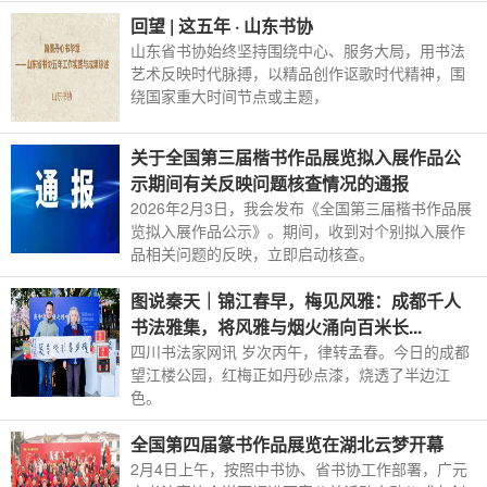
回望 | 这五年 · 山东书协
山东省书协始终坚持围绕中心、服务大局，用书法
艺术反映时代脉搏，以精品创作讴歌时代精神，围
绕国家重大时间节点或主题，
关于全国第三届楷书作品展览拟入展作品公
示期间有关反映问题核查情况的通报
2026年2月3日，我会发布《全国第三届楷书作品展
览拟入展作品公示》。期间，收到对个别拟入展作
品相关问题的反映，立即启动核查。
图说秦天｜锦江春早，梅见风雅：成都千人
书法雅集，将风雅与烟火涌向百米长...
四川书法家网讯 岁次丙午，律转孟春。今日的成都
望江楼公园，红梅正如丹砂点漆，烧透了半边江
色。
全国第四届篆书作品展览在湖北云梦开幕
2月4日上午，按照中书协、省书协工作部署，广元