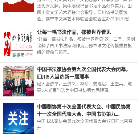
法优秀文脉，集中展现巴蜀书坛小品创作实力，由
四川省文学艺术界联合会指导，四川省书法家协
会、遂宁市文学艺术界联合会联合主办的“四川省首
届书法小品展”将于6月27日在四川福宝美术馆拉开
帷幕。
让每一幅书法作品，都被世界看见
“让每一幅书法作品，都被世界看见”这一口号，深刻
诠释了四川书法家网作为西部书法文化传播重要枢
纽的使命与愿景。
中国书法家协会第九次全国代表大会闭幕，
四川5人当选新一届理事
经大会选举，王道义、林峤、龚晓斌、王堂兵、陈
亮5人光荣当选为中国书协第九届理事。
中国剧协第十次全国代表大会、中国民协第
十一次全国代表大会、中国书协第九...
中国书法家协会第九次全国代表大会17日在北京召
开