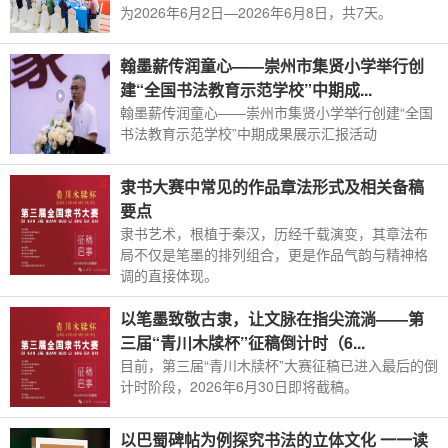
为2026年6月2日—2026年6月8日，共7天。
翰墨薪传润童心——崇州市集贤小学举行创
建“全国书法教育示范学校”中期成...
翰墨薪传润童心——崇州市集贤小学举行创建“全国
书法教育示范学校”中期成果展示汇报活动
隶书大赛中常见的作品章法形式及相关备稿
要点
隶书艺术，根植于秦汉，历经千载演变，其章法布
局不仅是笔墨的排列组合，更是作品气韵与精神格
调的直接体现。
以笔墨致敬古隶，让文脉在指尖流淌——第
三届“青川木牍杯”征稿倒计时（6...
目前，第三届“青川木牍杯”大赛征稿已进入最后的倒
计时阶段，2026年6月30日即将截稿。
以巴蜀碑帖为例探究书法的立体文化 一一读