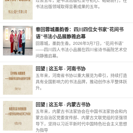
过去五年，是书法出版社坚守初心、砥砺前行，在
书法出版领域取得显著成果的五年。
春回蓉城墨韵香：四川四位女书家“花间书
语”书法小品展静雅启幕
回蓉城，墨韵生香。2026年3月7日，“花间书语”
——四川四人书法小品展在四川省诗书画院艺术空
间静雅启幕。
回望 | 这五年 · 河南书协
五年来，河南省书协以重大展览为牵引，持续打造
具有全国影响力的书法品牌，推动创作水平整体跃
升。
回望 | 这五年 · 内蒙古书协
五年来，内蒙古书法家协会在中国书法家协会和内
蒙古自治区党委宣传部、内蒙古文联党组的坚强领
导下，坚持以习近平新时代中国特色社会主义思想
为指导