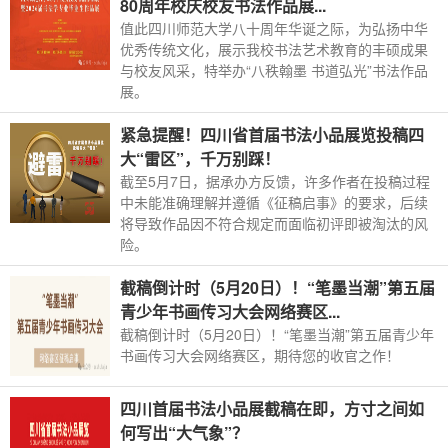
80周年校庆校友书法作品展...
值此四川师范大学八十周年华诞之际，为弘扬中华
优秀传统文化，展示我校书法艺术教育的丰硕成果
与校友风采，特举办“八秩翰墨 书道弘光”书法作品
展。
紧急提醒！四川省首届书法小品展览投稿四
大“雷区”，千万别踩！
截至5月7日，据承办方反馈，许多作者在投稿过程
中未能准确理解并遵循《征稿启事》的要求，后续
将导致作品因不符合规定而面临初评即被淘汰的风
险。
截稿倒计时（5月20日）！“笔墨当潮”第五届
青少年书画传习大会网络赛区...
截稿倒计时（5月20日）！“笔墨当潮”第五届青少年
书画传习大会网络赛区，期待您的收官之作！
四川首届书法小品展截稿在即，方寸之间如
何写出“大气象”？