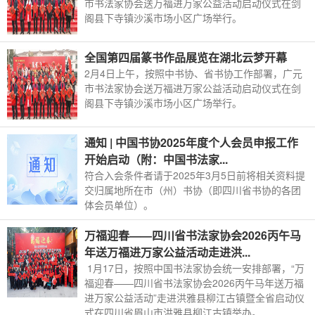
市书法家协会送万福进万家公益活动启动仪式在剑
阁县下寺镇沙溪市场小区广场举行。
全国第四届篆书作品展览在湖北云梦开幕
2月4日上午，按照中书协、省书协工作部署，广元
市书法家协会送万福进万家公益活动启动仪式在剑
阁县下寺镇沙溪市场小区广场举行。
通知 | 中国书协2025年度个人会员申报工作
开始启动（附：中国书法家...
符合入会条件者请于2025年3月5日前将相关资料提
交归属地所在市（州）书协（即四川省书协的各团
体会员单位）。
万福迎春——四川省书法家协会2026丙午马
年送万福进万家公益活动走进洪...
1月17日，按照中国书法家协会统一安排部署，“万
福迎春——四川省书法家协会2026丙午马年送万福
进万家公益活动”走进洪雅县柳江古镇暨全省启动仪
式在四川省眉山市洪雅县柳江古镇举办。