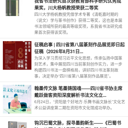
我省书法研究首次获教育部科学研究优秀成
果奖，川大杨帆教授荣获二等奖
四川大学杨帆教授凭借学术专著《清乾嘉时期的
〈说文〉学与篆书创作》获得二等奖，这也是本届
书法领域所获的最高等级奖项，系我省书法研究成
果首次获得该奖项。
征稿启事 | 四川省第八届篆刻作品展览即日起
征稿（2026年8月31日...
为深入学习贯彻习近平文化思想，传承弘扬中国篆
刻艺术，集中展现四川当前篆刻创作实力，进一步
构建四川书法一盘棋格局，讲好四川书法篆刻故
事，决定举办“四川省第八届篆刻作品展览”。
翰墨传文脉 笔墨铸国魂——四川省书协主席
戴跃做客资阳深度解析书法文化立...
6月24日，“资阳是个好地方·乐舞书画文脉长”文化艺
术公益讲座第二期在资阳市文化馆成功举办。
钩沉巴蜀文脉，探寻墨韵新生——《巴蜀书