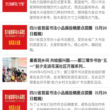
为助力投稿作品形式更丰富、更接地气，四川书法
家网特别梳理历代小品形式，筛选出最有特点、最
易被大众接受的几种创作样式，期待能为各位书友
提供些许参考，助大家在方寸之间展现大气象。
四川省首届书法小品展投稿要点提醒（5月20
日截稿）
四川省首次举办小品书法展览，受到全省广大书友
的高度关注，大家积极参与，精心创作，踊跃投
稿。
墨香润乡间 共绘振兴图——都江堰市书协“五
一”前夕走进花溪社区开展系列...
2026年4月29日上午，都江堰市书法家协会组织理
事及会员代表，走进蒲阳街道花溪社区，在此召开
理事会并开展“助力乡村文化振兴”书法惠民活动。
四川省首届书法小品展投稿要点提醒（5月20
日截稿）
为了让书友们创作符合征稿要求、避免出现创作失
误、且投稿有效的书法小品，四川书法家网特对征