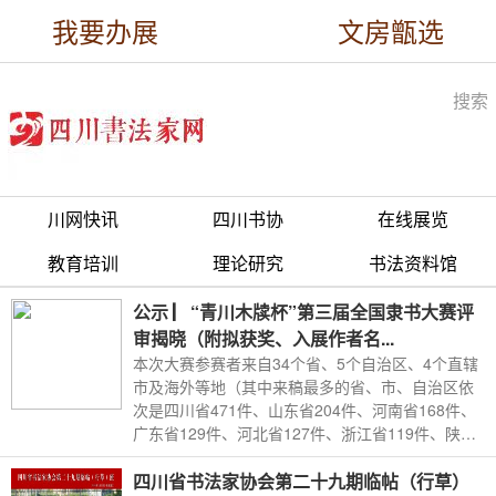
我要办展
文房甑选
搜索
川网快讯
四川书协
在线展览
教育培训
理论研究
书法资料馆
公示 ▏“青川木牍杯”第三届全国隶书大赛评
审揭晓（附拟获奖、入展作者名...
本次大赛参赛者来自34个省、5个自治区、4个直辖
市及海外等地（其中来稿最多的省、市、自治区依
次是四川省471件、山东省204件、河南省168件、
广东省129件、河北省127件、浙江省119件、陕西
省110件等）
四川省书法家协会第二十九期临帖（行草）