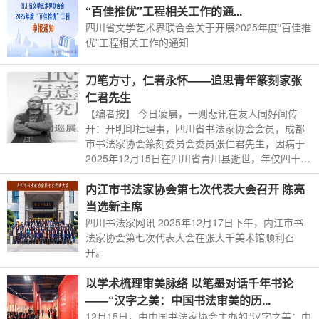
“百佳推优”工程相关工作的通...
四川省文学艺术界联合会关于开展2025年度“百佳推
优”工程相关工作的通知
刀笔方寸，仁者永怀——追思青年篆刻家张
仁君先生
【编者按】 今日凌晨，一则悲讯在友人同好间传
开：开明印社理事，四川省书法家协会会员，成都
市书法家协会篆刻委员会委员张仁君先生，因病于
2025年12月15日在四川省青川县逝世，年仅四十六
岁。
内江市书法家协会第七次代表大会召开 陈亮
当选新主席
四川书法家网讯 2025年12月17日下午，内江市书
法家协会第七次代表大会在张大千美术馆顺利召
开。
以学术梳理审美脉络 以笔墨对话千年书论
——“汉字之美：中国书法审美的历...
12月15日，由中国书法家协会主办的“汉字之美：中