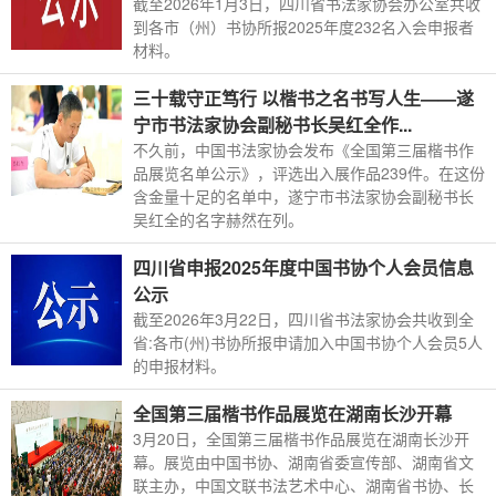
截至2026年1月3日，四川省书法家协会办公室共收
到各市（州）书协所报2025年度232名入会申报者
材料。
三十载守正笃行 以楷书之名书写人生——遂
宁市书法家协会副秘书长吴红全作...
不久前，中国书法家协会发布《全国第三届楷书作
品展览名单公示》，评选出入展作品239件。在这份
含金量十足的名单中，遂宁市书法家协会副秘书长
吴红全的名字赫然在列。
四川省申报2025年度中国书协个人会员信息
公示
截至2026年3月22日，四川省书法家协会共收到全
省:各市(州)书协所报申请加入中国书协个人会员5人
的申报材料。
全国第三届楷书作品展览在湖南长沙开幕
3月20日，全国第三届楷书作品展览在湖南长沙开
幕。展览由中国书协、湖南省委宣传部、湖南省文
联主办，中国文联书法艺术中心、湖南省书协、长