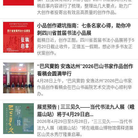
稿启事内容进行了梳理，整理出几大要点，助力广
大创作者投寄出有效且高质量的创作作品。
小品创作避坑指南：七条名家心得，助你冲
刺四川省首届书法小品展
截稿日近，创作正酣。四川省首届书法小品展将于5
月20日截止收件，正值五一假期，想必许多书友正
伏案创作。
“巴风賨韵 安逸达州”2026巴山书家作品创作
看稿会圆满举行
4月28日上午，“巴风賨韵 安逸达州”2026巴山书家
作品创作看稿会在巴山书画院艺术交流中心顺利举
办。
展览预告 | 三三见久——当代书法九人展（峨
眉山站）将于4月29日启...
2026年4月29日至5月28日，“三三见久——当代书
法九人展（峨眉山站）”将在峨眉山博物馆儒释道展
区山灵水秀厅隆重启幕。