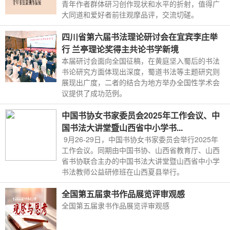
青年作者群体研习创作现状和水平的折射，值得广
大同道和爱好者前往观摩品评，交流切磋。
四川省第六届书法理论研讨会在宜宾李庄举
行 兰亭理论奖得主共论书学新境
本届研讨会面向全国征稿，在黄庭坚入蜀后的书法
书论研究方面体现出深度，蜀道书法等主题研究则
展现出广度，二者的结合为地方举办全国性学术会
议提供了成功范例。
中国书协女书家委员会2025年工作会议、中
国书法大讲堂暨山西省中小学书...
9月26-29日，中国书协女书家委员会举行2025年
工作会议。同期由中国书协、山西省教育厅、山西
省书协联合主办的中国书法大讲堂暨山西省中小学
书法教师公益研修班在山西夏县举行。
全国第五届隶书作品展览评审观感
全国第五届隶书作品展览评审观感