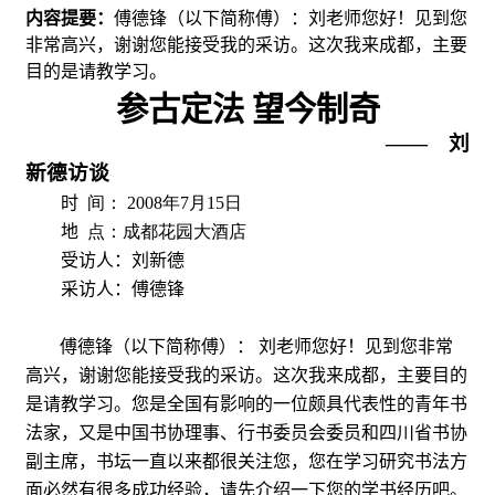
内容提要：
傅德锋（以下简称傅）：刘老师您好！见到您
非常高兴，谢谢您能接受我的采访。这次我来成都，主要
目的是请教学习。
参古定法 望今制奇
――刘
新德访谈
时
间：
2008
年
7
月
15
日
地
点：
成都花园大酒店
受访人
：刘新德
采访人：
傅德锋
傅德锋
（以下简称傅）
：
刘老师您好！见到您非常
高兴，谢谢您能接受我的采访。这次我来成都，主要目的
是请教学习。您是全国有影响的一位颇具代表性的青年书
法家，又是中国书协理事、行书委员会委员和四川省书协
副主席，书坛一直以来都很关注您，您在学习研究书法方
面必然有很多成功经验，请先介绍一下您的学书经历吧。