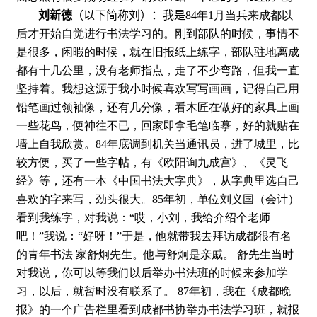
刘新德
（以下简称刘）：我是
84
年
1
月当兵来成都以
后才开始自觉进行书法学习的。刚到部队的时候，事情不
是很多，闲暇的时候，就在旧报纸上练字，部队驻地离成
都有十几公里，没有老师指点，走了不少弯路，但我一直
坚持着。我想这源于我小时候喜欢写写画画，记得自己用
铅笔画过领袖像，还有几分像，看木匠在做好的家具上画
一些花鸟，便神往不已，回家即拿毛笔临摹，好的就贴在
墙上自我欣赏。
84
年底调到机关当通讯员，进了城里，比
较方便，买了一些字帖，有《欧阳询九成宫》、《灵飞
经》等，还有一本《中国书法大字典》，从字典里选自己
喜欢的字来写，劲头很大。
85
年初，单位刘义国（会计）
看到我练字，对我说：“哎，小刘，我给介绍个老师
吧！”我说：“好呀！”于是，他就带我去拜访成都很有名
的青年书法
家舒炯先生。他与舒炯是亲戚。
舒先生当时
对我说，你可以等我们以后举办书法班的时候来参加学
习，以后，就暂时没有联系了。
87
年初，我在《成都晚
报》的一个广告栏里看到成都书协举办书法学习班，就报