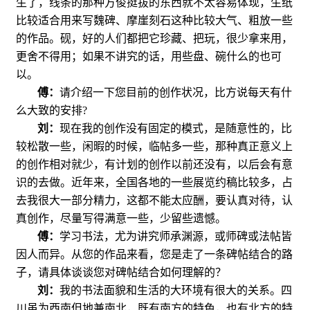
生了，线条的那种方俊挺拔的东西就不太容易体现，生纸
比较适合用来写魏碑、摩崖刻石这种比较大气、粗放一些
的作品。砚，好的人们都把它珍藏、把玩，很少拿来用，
更舍不得用；如果不讲究的话，用些盘、碗什么的也可
以。
傅：
请介绍一下您目前的创作状况，比方说每天有什
么大致的安排
?
刘：
现在我的创作没有固定的模式，是随意性的，比
较松散一些，闲暇的时候，临帖多一些，那种真正意义上
的创作相对就少，有计划的创作以前还没有，以后会有意
识的去做。近年来，全国各地的一些展览约稿比较多，占
去我很大一部分精力，这都不能太应酬，要认真对待，认
真创作，尽量写得满意一些，少留些遗憾。
傅：
学习书法，尤为讲究师承渊源，或师碑或法帖皆
因人而异。从您的作品来看，您是走了一条碑帖结合的路
子，请具体谈谈您对碑帖结合如何理解的？
刘：
我的书法面貌和生活的大环境有很大的关系。四
川虽为西南但地兼南北，既有南方的特色，也有北方的特