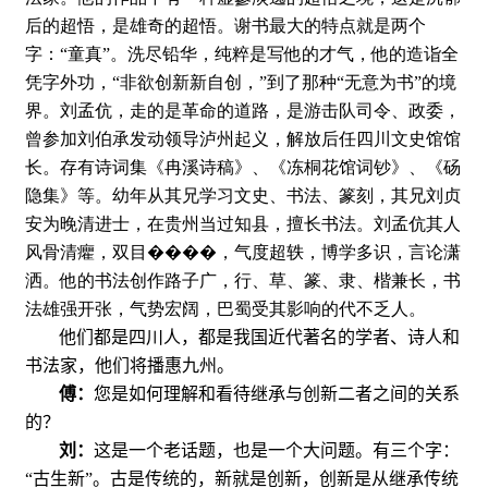
后的超悟，是雄奇的超悟。谢书最大的特点就是两个
字：“童真”。洗尽铅华，纯粹是写他的才气，他的造诣全
凭字外功，“非欲创新新自创，”到了那种“无意为书”的境
界。刘孟伉，走的是革命的道路，是游击队司令、政委，
曾参加刘伯承发动领导泸州起义，解放后任四川文史馆馆
长。存有诗词集《冉溪诗稿》、《冻桐花馆词钞》、《砀
隐集》等。幼年从其兄学习文史、书法、篆刻，其兄刘贞
安为晚清进士，在贵州当过知县，擅长书法。刘孟伉其人
风骨清癯，双目����，气度超轶，博学多识，言论潇
洒。他的书法创作路子广，行、草、篆、隶、楷兼长，书
法雄强开张，气势宏阔，巴蜀受其影响的代不乏人。
他们都是四川人，都是我国近代著名的学者、诗人和
书法家，他们将播惠九州。
傅：
您是如何理解和看待继承与创新二者之间的关系
的？
刘：
这是一个老话题，也是一个大问题。有三个字：
“古生新”。古是传统的，新就是创新，创新是从继承传统