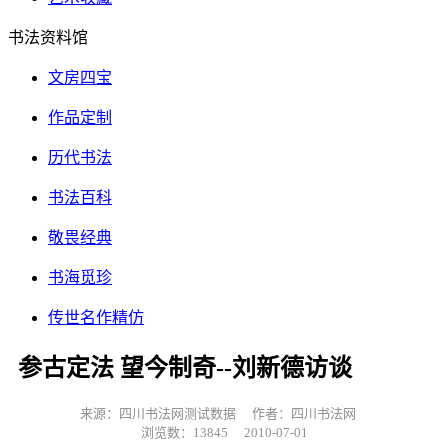
书法资料馆
文房四宝
作品定制
历代书法
书法百科
敬畏经典
书海觅珍
传世名作精仿
参古定法 望今制奇--刘新德访谈
来源：四川书法网测试数据
作者：四川书法网
浏览数：13845
2010-07-01