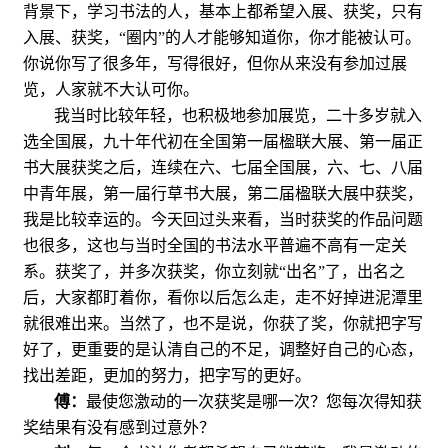
背景下，学习书法的人，基本上都希望入展、获奖，只有
入展、获奖，“圈内”的人才能够知道你，你才能被认可。
你说你写了很多年，写得很好，但你从来没有参加过展
览，人家就不大认可你。
我当时比较年轻，也积极地参加展览，二十多岁就入
选全国展，
九十
年代初在全国第一届楹联大展、第一届正
书大展获奖之后，连续在六、七届全国展，六、七、八届
中青年展，第一届行草书大展，第二届楹联大展中获奖，
我是比较幸运的。今天回过头来看，当时获奖的作品问题
也很多，这也与当时全国的书法水平普遍不高有一定关
系。获奖了，并多次获奖，你立刻就“出名”了，出名之
后，大家都盯着你，看你以后怎么走，走不好掉进泥潭里
就很难出来。当然了，也不是说，你获了奖，你就把字写
好了，更重要的是认清自己的不足，调整好自己的心态，
找出差距，更加的努力，把字写的更好。
傅：
最使您激动的一次获奖是哪一次？您每次得知获
奖结果有没有感到过意外？