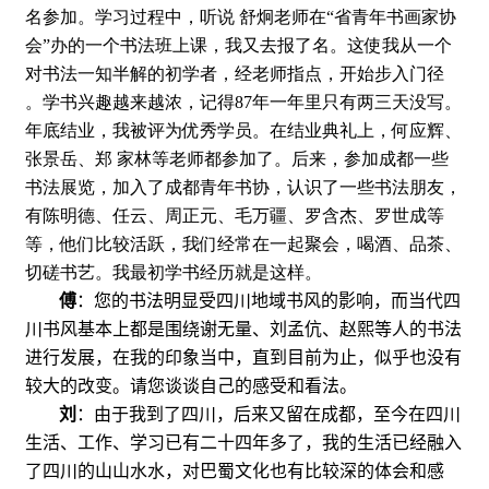
名参加。学习过程中，听说
舒炯老师在“省青年书画家协
会”办的一个书法班上课，我又去报了名。这使我从一个
对书法一知半解的初学者，经老师指点，开始步入门径
。学书兴趣越来越浓，记得
87
年一年里只有两三天没写。
年底结业，我被评为优秀学员。在结业典礼上，何应辉、
张景岳、郑
家林等老师都参加了。后来，参加成都一些
书法展览，加入了成都青年书协，认识了一些书法朋友，
有陈明德、任云、周正元、毛万疆、罗含杰、罗世成等
等，他们比较活跃，我们经常在一起聚会，喝酒、品茶、
切磋书艺。我最初学书经历就是这样。
傅
：
您的书法明显受四川地域书风的影响，而当代四
川书风基本上都是围绕谢无量、刘孟伉、赵熙等人的书法
进行发展，在我的印象当中，直到目前为止，似乎也没有
较大的改变。请您谈谈自己的感受和看法。
刘
：由于我到了四川，后来又留在成都，至今在四川
生活、工作、学习已有二十四年多了，我的生活已经融入
了四川的山山水水，对巴蜀文化也有比较深的体会和感