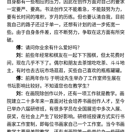
自身都有一些相应的压力，因此在创作方面对自己的要求
一定要严、要高。书法创作又不能着急，不能鼓努为力，
要有长时间的堆积，岁月的历练。但也要认清自我，目前
我自己的路子还过于单一，还想有计划的进一步拓宽一
些。由于自身条件差，应不断努力，争取在这方面有所突
破。
傅：
请问你业余有什么爱好吗？
刘：
前些年经常和棋友在一起下下围棋，但太花费时
间，现在几乎不下了。偶尔和朋友去茶馆吃吃茶、斗斗地
主，有时也去古玩市场逛逛，买些自己喜欢的瓶瓶罐罐。
傅：
前两年你与
于明诠先生举办了工作室师生展在
书坛影响比较好。不知道您也在教学生？
刘：
在画院除创作以外，还有一项工作就是教学。画
院建立二十多年来一直面对社会培养书画创作人才，至今
已举办六届研修班，有很多学员在全国展览中多次入展、
获奖，在社会上产生了较好影响。研修班授课方式实行书
画家工作室制，即每位书画家自己一个工作室。当今书画
教学主要是美院教学，还有书画院等一些单位办一些研修