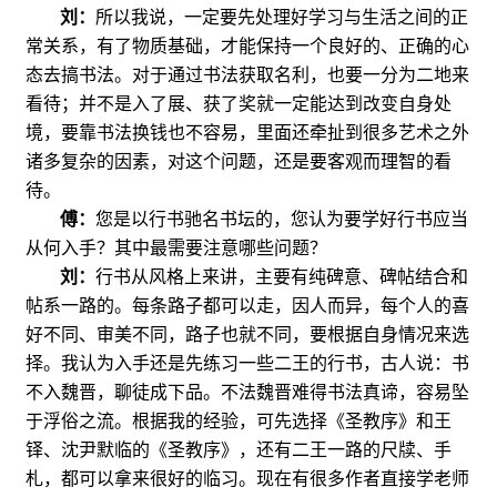
刘：
所以我说，一定要先处理好学习与生活之间的正
常关系，有了物质基础，才能保持一个良好的、正确的心
态去搞书法。对于通过书法获取名利，也要一分为二地来
看待；并不是入了展、获了奖就一定能达到改变自身处
境，要靠书法换钱也不容易，里面还牵扯到很多艺术之外
诸多复杂的因素，对这个问题，还是要客观而理智的看
待。
傅：
您是以行书驰名书坛的，您认为要学好行书应当
从何入手？其中最需要注意哪些问题？
刘：
行书从风格上来讲，主要有纯碑意、碑帖结合和
帖系一路的。每条路子都可以走，因人而异，每个人的喜
好不同、审美不同，路子也就不同，要根据自身情况来选
择。我认为入手还是先练习一些二王的行书，古人说：书
不入魏晋，聊徒成下品。不法魏晋难得书法真谛，容易坠
于浮俗之流。根据我的经验，可先选择《圣教序》和王
铎、沈尹默临的《圣教序》，还有二王一路的尺牍、手
札，都可以拿来很好的临习。现在有很多作者直接学老师