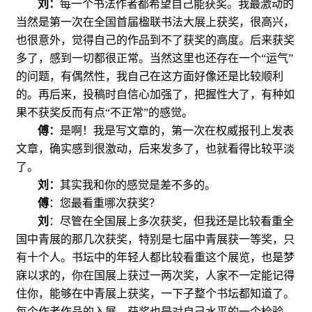
刘：
每一个书法作者都希望自己能获奖。我最激动的
当然是第一次在全国首届楹联书法大展上获奖，很高兴，
也很意外，觉得自己的作品到不了获奖的高度。后来获奖
多了，感到一切都很正常。当然这里也还存在一个“运气”
的问题，有偶然性，我自己在这方面好像还是比较顺利
的。再后来，投稿时自信心加强了，把握性大了，有种如
果不获奖反而有点“不正常”的感觉。
傅：
是啊！我是写文章的，第一次在权威报刊上发表
文章，确实感到很激动，后来发多了，也就看得比较平淡
了。
刘：
其实我和你的感觉是差不多的。
傅
：
您最看重哪次获奖？
刘
：尽管在全国展上多次获奖，但我还是比较看重全
国中青展的那几次获奖，特别是七届中青展获一等奖，只
有十个人。书坛中的年轻人都比较看重这个展览，也是梦
寐以求的，你在国展上获过一两次奖，人家不一定能记得
住你，能够在中青展上获奖，一下子整个书坛都知道了。
每个作者作品的入展、获奖也是对自己水平的一个检验，