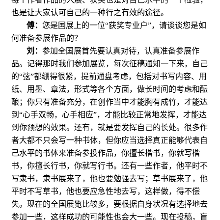
也是让大家认可自己的一种行之有效的途径。
傅：
您是国展上的一位“获奖专业户”，请谈谈您是如
何准备参展作品的？
刘：
参加全国展首先要认真对待，认真准备参展作
品。记得那时我们参加展览，每次征稿通知一下来，自己
的“弦”都绷得很紧，提前通盘考虑，包括对书写内容、用
纸、用墨、章法，形式等各个方面，做长时间的考虑和酝
酿；你只有准备充分，在创作当中才能胸有成竹，才能达
到“心手双畅，心手相应”，才能比较正常地发挥，才能达
到你预想的效果。还有，就是要发挥自己的长处。很多作
者大都不只会写一种书体，但你应当选择真正能够代表自
己水平的书体来准备参投作品，你擅长楷书，你就写楷
书，你擅长行书，你就写行书。还有一些作者，他平时不
写隶书，隶书展来了，他也要勉强去写；草书展来了，他
平时不写草书，他也要应急性地去写，这样做，得不偿
失。现在的全国展览比较多，要根据自身状况有选择地去
参加一些，这样成功的可能性也会大一些。现在投稿，盲