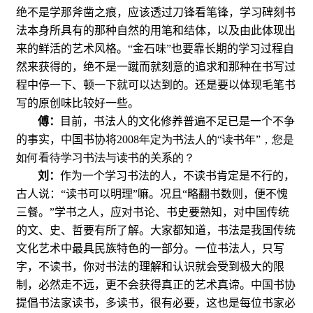
绝不是学那斧凿之痕，应该透过刀锋看笔锋，学习碑刻书
法本身所具有的那种自然的用笔和结体，以及由此体现出
来的鲜活的艺术风格。“金石味”也要靠长期的学习过程自
然来获得的，绝不是一蹴而就刻意的追求和那种在书写过
程中停一下、顿一下就可以达到的。还是要以体现毛笔书
写的原创味比较好一些。
傅：
目前，书法人的文化修养普遍不足已是一个不争
的事实，中国书协将
2008
年定为书法人的“读书年”，您是
如何看待学习书法与读书的关系的？
刘：
作为一个学习书法的人，不读书肯定是不行的，
古人说：“读书可以明理”嘛。况且“略翻书数则，便不愧
三餐。”学书之人，应对书论、书史要熟知，对中国传统
的文、史、哲要有所了解。大家都知道，书法是我国传统
文化艺术中最具民族特色的一部分。一位书法人，只写
字，不读书，你对书法的理解和认识就会受到极大的限
制，必然走不远，更不会获得真正的艺术真谛。中国书协
提倡书法家读书，多读书，很有必要，这也是每位书家必