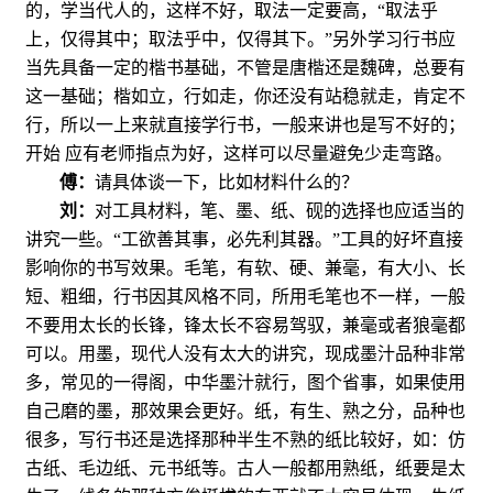
的，学当代人的，这样不好，取法一定要高，“取法乎
上，仅得其中；取法乎中，仅得其下。”另外学习行书应
当先具备一定的楷书基础，不管是唐楷还是魏碑，总要有
这一基础；楷如立，行如走，你还没有站稳就走，肯定不
行，所以一上来就直接学行书，一般来讲也是写不好的；
开始
应有老师指点为好，这样可以尽量避免少走弯路。
傅：
请具体谈一下，比如材料什么的？
刘：
对工具材料，笔、墨、纸、砚的选择也应适当的
讲究一些。“工欲善其事，必先利其器。”工具的好坏直接
影响你的书写效果。毛笔，有软、硬、兼毫，有大小、长
短、粗细，行书因其风格不同，所用毛笔也不一样，一般
不要用太长的长锋，锋太长不容易驾驭，兼毫或者狼毫都
可以。用墨，现代人没有太大的讲究，现成墨汁品种非常
多，常见的一得阁，中华墨汁就行，图个省事，如果使用
自己磨的墨，那效果会更好。纸，有生、熟之分，品种也
很多，写行书还是选择那种半生不熟的纸比较好，如：仿
古纸、毛边纸、元书纸等。古人一般都用熟纸，纸要是太