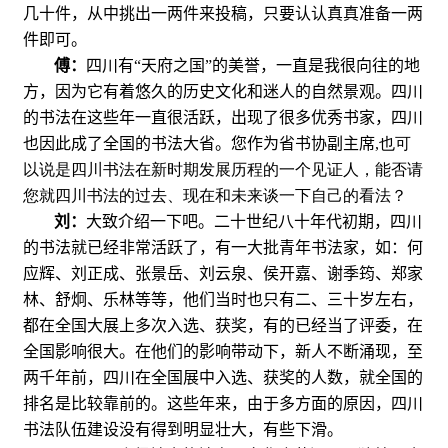
几十件，从中挑出一两件来投稿，只要认认真真准备一两
件即可。
傅：
四川有“天府之国”的美誉，一直是我很向往的地
方，因为它有着悠久的历史文化和迷人的自然景观。四川
的书法在这些年一直很活跃，出现了很多优秀书家，四川
也因此成了全国的书法大省。您作为省书协副主席
,
也可
以说是四川书法在新时期发展历程的一个见证人，能否请
您就四川书法的过去、现在和未来谈一下自己的看法？
刘：
大致介绍一下吧。二十世纪八十年代初期，四川
的书法就已经非常活跃了，有一大批青年书法家，如：何
应辉、刘正成、张景岳、刘云泉、侯开嘉、谢季筠、郑家
林、舒炯、乐林等等，他们当时也只有二、三十岁左右，
都在全国大展上多次入选、获奖，有的已经当了评委，在
全国影响很大。在他们的影响带动下，新人不断涌现，至
两千年前，四川在全国展中入选、获奖的人数，就全国的
排名是比较靠前的。这些年来，由于多方面的原因，四川
书法队伍建设没有得到明显壮大，有些下滑。