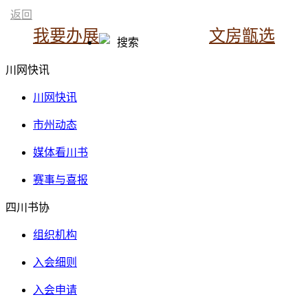
返回
我要办展
文房甑选
搜索
川网快讯
川网快讯
市州动态
媒体看川书
赛事与喜报
四川书协
组织机构
入会细则
入会申请