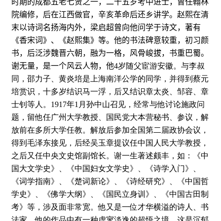
时期的成都五老七贤之一，二十五岁考中进士，曾任翰林
院编修，后在江西做官，辛亥革命后还乡讲学。赵熙在清
末以诗词名扬海内外，梁启超曾向他问学于诗文，著有
《香宋词》、《赵熙集》等。他的书法碑意较重，初习颜
书，后泛涉魏晋六朝，融为一格，风骨峻拔，书重巴蜀。
谢无量，是一个风云人物，他
4
岁随父宦游安徽。与李叔
同，邵力子、黄炎培是上海南洋公学的同学，并得到蔡元
培赏识，十多岁结识马一浮，后又结识章太炎、邹容、章
士钊等人。
1917
年
1
月孙中山召见，经常与他讨论施政问
题，留他任广州大学教授、国民党大本营秘书、参议，解
放前在多所大学任教。解放后参加全国第二届政协会议，
得到毛泽东接见，后经吴玉章提议任中国人民大学教授，
之后又任中央文史馆副馆长。谢一生著述颇丰，如：《中
国大文学史》、《中国妇女文学史》、《诗学入门》、
《词学指南》、《楚词新论》、《诗经研究》、《中国哲
学史》、《佛学大纲》、《国民立身训》、《中国古田制
考》等，涉及面非常宽。他又是一位才华横溢的诗人、书
法家。他的作品中有一种虚寥淡逸的超悟之境，这是沉郁