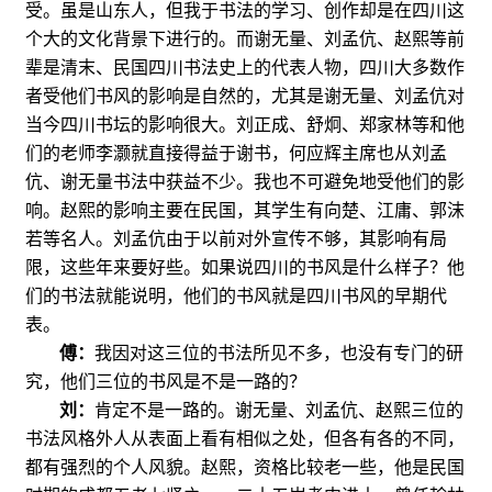
受。虽是山东人，但我于书法的学习、创作却是在四川这
个大的文化背景下进行的。而谢无量、刘孟伉、赵熙等前
辈是清末、民国四川书法史上的代表人物，四川大多数作
者受他们书风的影响是自然的，尤其是谢无量、刘孟伉对
当今四川书坛的影响很大。刘正成、舒炯、郑家林等和他
们的老师李灏就直接得益于谢书，何应辉主席也从刘孟
伉、谢无量书法中获益不少。我也不可避免地受他们的影
响。赵熙的影响主要在民国，其学生有向楚、江庸、郭沫
若等名人。刘孟伉由于以前对外宣传不够，其影响有局
限，这些年来要好些。如果说四川的书风是什么样子？他
们的书法就能说明，他们的书风就是四川书风的早期代
表。
傅：
我因对这三位的书法所见不多，也没有专门的研
究，他们三位的书风是不是一路的？
刘：
肯定不是一路的。谢无量、刘孟伉、赵熙三位的
书法风格外人从表面上看有相似之处，但各有各的不同，
都有强烈的个人风貌。赵熙，资格比较老一些，他是民国