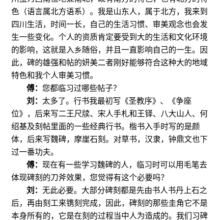
色（语言属北方语系）。我是山东人，属于北方，我来到
四川生活，时间一长，自己的生活习惯、审美观念也会发
生一些变化。个人的资质肯定要受到大的生活和文化环境
的影响，这就是入乡随俗，并且一直影响自己的一生。因
此，碑的雄强和帖的妍美二者刚好能够符合这种大的地域
特色和我个人审美习惯。
傅：
您都临习过哪些帖子？
刘：
太多了。行书我最初写《圣教序》、《争座
位》，后来写二王尺牍、宋人手札和王铎、八大山人、何
绍基及刻帖里面的一些经典行书。楷书入手时写的是颜
体，后来写魏碑，摩崖石刻。对草书，汉隶，钟鼎文也下
过一番功夫。
傅：
现在有一些学习魏碑的人，临习时可以用毛笔去
体现碑刻的刀斧效果，您觉得有这个必要吗？
刘：
无此必要。大部分碑刻都是先由书人书丹上石之
后，再由刻工来镌刻完成，因此，碑刻的那些圭角它不是
本身所有的，它是在刻的过程当中人为造成的。我们习碑