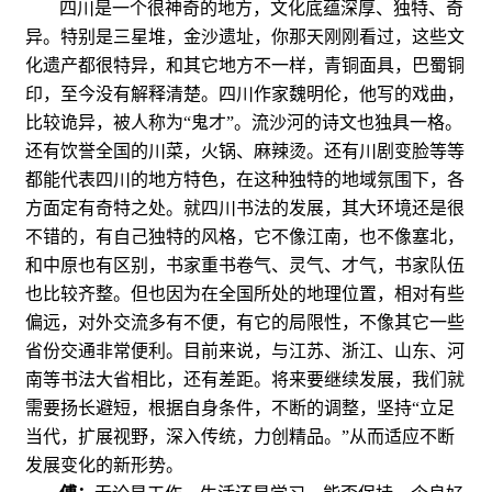
四川是一个很神奇的地方，文化底蕴深厚、独特、奇
异。特别是三星堆，金沙遗址，你那天刚刚看过，这些文
化遗产都很特异，和其它地方不一样，青铜面具，巴蜀铜
印，至今没有解释清楚。四川作家魏明伦，他写的戏曲，
比较诡异，被人称为“鬼才”。流沙河的诗文也独具一格。
还有饮誉全国的川菜，火锅、麻辣烫。还有川剧变脸等等
都能代表四川的地方特色，在这种独特的地域氛围下，各
方面定有奇特之处。就四川书法的发展，其大环境还是很
不错的，有自己独特的风格，它不像江南，也不像塞北，
和中原也有区别，书家重书卷气、灵气、才气，书家队伍
也比较齐整。但也因为在全国所处的地理位置，相对有些
偏远，对外交流多有不便，有它的局限性，不像其它一些
省份交通非常便利。目前来说，与江苏、浙江、山东、河
南等书法大省相比，还有差距。将来要继续发展，我们就
需要扬长避短，根据自身条件，不断的调整，坚持“立足
当代，扩展视野，深入传统，力创精品。”从而适应不断
发展变化的新形势。