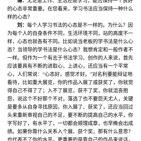
傅：
无论是工作、生活还是学习，能否保持一个良好
的心态非常重要。在您看来，学习书法应当保持一种什么
样的心态？
刘：
每个人学习书法的心态是不一样的。为什么？因
为每个人的自身条件不同，生活环境不同，站的高度不一
样，心态也就各有不同。比如说当老板的学书法是什么心
态？当领导的学书法是什么心态？我想肯定和一般作者不
一样。但作为一个有志于书法学习、创作的人来说，首先
应该要具有不断的进取心，上进心，还应当有一个平常
心，人们常说：“心态好，感觉才好。”对名利要能辩证地
看待，比如重大展览，你的作品入展了或获奖了，你就觉
得自己不得了了；入不了展览，获不了奖，你就沮丧抱
怨，说这个不好那个不对，落选了也不要怨天尤人，关键
是要多从自身寻找原因，你入展了、获奖了，还应当回过
头来重新审视自己的不足，要不断的提高自己的水平，你
字写好了，有水平了，一切都会顺理成章，也早晚会出成
绩。如果你靠什么关系入个展、获个奖，那有什么意思？
也代表不了你的水平。更重要的是靠自己的作品来说话，