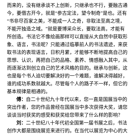
而来的，没有继承谈不上创新，只继承也不行，要融古通
今，要借古开今，就是“参古定法，望今制奇”是也。还有
“书非尽百家之美，不能成一人之奇，非取法至高之境，
不能开独造之域。”就是要博采众长，要取法高，才能有
所创造。书法它不像绘画那样可以直接从大自然中获取形
象、语言，书法呢？只能通过临摹前人的书法遗迹，来获
取书法的表现语言，日积月累，才能够不断地提高自己的
思想、认识，再把自己的品格、素养、情感融入其中，从
而逐渐达到创立自己的艺术风格的目的。继承与创新，这
也是每个书人迫切要解决好的一个难题，谁解决得越好，
谁的成功系数就越大。尽管每个人的路子不一样，但它的
基本规律是相通的。
傅：
自二十世纪九十年代以来，您一直是国展当中的
突出作者，您的作品曾经在国展当中多次获得大奖，请您
谈谈当时获奖的感受和获奖给您带来了什么样的影响？
刘：
二十世纪八十年代初全国第一届书展之后，书法
创作大都是围绕展览来进行的。在当代以展览为中心的大