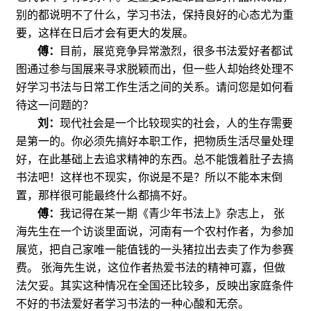
别的都说明不了什么，学习书法，保持良好的心态尤为重
要，这样在日后才会有更大的发展。
傅：
目前，展览竞争异常激烈，很多书法爱好者都试
图通过参与国展来寻求脱颖而出，但一些人却始终处理不
好学习书法与日常工作生活之间的关系。请问您是如何看
待这一问题的？
刘：
现代社会是一个比较现实的社会，人的生存需要
是第一的。你必须先搞好本职工作，把物质生活尽量处理
好，在此基础上去追求精神的东西。总不能饿着肚子去搞
书法吧！这样也不现实，你说是不是？所以不能本末倒
置，那样很可能最终什么都搞不好。
傅：
我记得在某一期《青少年书法上》杂志上，
张
海先生在一个访谈里面说，河南有一个农村作者，为参加
展览，把自己家唯一能值钱的一头猪拉出去卖了作为参赛
费。
张海先生说，这位作者热爱书法的精神可嘉，但做
法欠妥。其实这种情况在全国还比较多，反映出家庭条件
不好的书法爱好者学习书法的一种心酸和无奈。