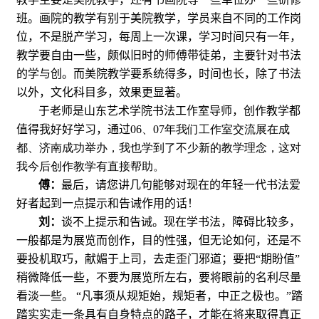
班。画院的教学有别于美院教学，学员来自不同的工作岗
位，不是脱产学习，每周上一次课，学习时间只有一年，
教学要自由一些，颇似旧时的师傅带徒弟，主要针对书法
的学与创。而美院教学要系统得多，时间也长，除了书法
以外，文化科目多，效果更显著。
于
老师是山东艺术学院书法工作室导师，创作教学都
值得我好好学习，通过
06
、
07
年我们工作室交流展在成
都、济南成功举办，我也学到了不少新的教学理念，这对
我今后创作教学有直接帮助。
傅：
最后，请您讲几句能够对现在的年轻一代书法爱
好者起到一点提示和告诫作用的话！
刘：
谈不上提示和告诫。现在学书法，障碍比较多，
一般都是为展览而创作，目的性强，但无论如何，还是不
要投机取巧，献媚于上司，去走歪门邪道；要把“期盼值”
稍微降低一些，不要为展览所左右，要将眼前的名利尽量
看淡一些。
“凡事须从规矩始，规矩者，中正之极也。”踏
踏实实走一条具有自身特点的路子，才能在将来取得真正