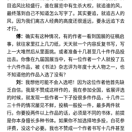
目追风比较盛行，谁在展览中有生杀大权，就追谁的风，
最终落到自己不知道怎么写字了。其实要追，就追古人的
风，因为我们离古人经典的高度还很遥远，要永远追下去
才行。
傅：
确实有这种情况，有的作者一看到国展的征稿启
事，就往家里扛上几刀纸，天天就一个内容反复书写，写
上一大堆然后从里面挑。或者准备十几甚至几十件作品投
出去。你像在九届国展当中，有一位作者一个人就投了五
十六件作品，被《书法》杂志评为年度十大人物之一，也
不知道他的作品入选了没有？
刘：
我想他可能不会入选吧！因为这位作者他首先缺
乏自信。我是不赞成这样作的，我在参加全国，省展评选
的时候，就发现一些作者一下子投很多件作品，十几件二
三十件的情况屡见不鲜，投稿一般投一件，最多两件就
行。你要投两件以上作品的话，必须是不同的书体，前提
是你本身擅长多种书体。如果你不加选择地多投，白花参
评费，没这个必要。我也不赞成一个作者书写十几件甚至